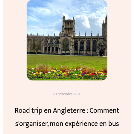
06 novembre 2020
20 novembre 2020
23 mai 2022
Road trip en Angleterre : Comment
Un temple hindouiste au coeur de
Visiter Glasgow en un jour
s'organiser, mon expérience en bus
Londres
Lire plus
Lire plus