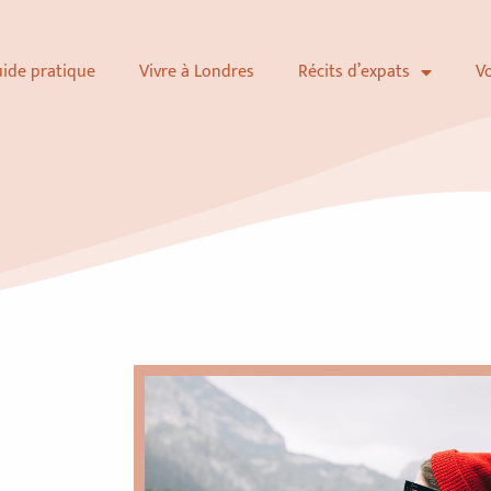
uide pratique
Vivre à Londres
Récits d’expats
V