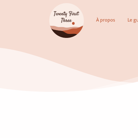
Aller
au
À propos
Le g
contenu