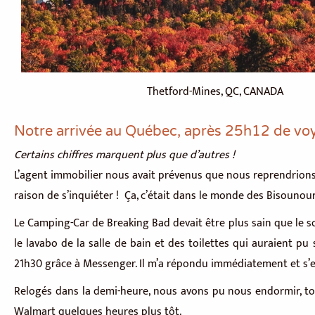
Thetford-Mines, QC, CANADA
Notre arrivée au Québec, après 25h12 de vo
Certains chiffres marquent plus que d’autres !
L’agent immobilier nous avait prévenus que nous reprendrions
raison de s’inquiéter ! Ça, c’était dans le monde des Bisounou
Le Camping-Car de Breaking Bad devait être plus sain que le s
le lavabo de la salle de bain et des toilettes qui auraient pu 
21h30 grâce à Messenger. Il m’a répondu immédiatement et s’est
Relogés dans la demi-heure, nous avons pu nous endormir, tou
Walmart quelques heures plus tôt.