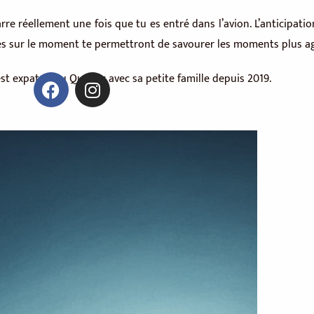
e réellement une fois que tu es entré dans l’avion. L’anticipation 
ntes sur le moment te permettront de savourer les moments plus ag
est expatrié au Québec avec sa petite famille depuis 2019.
F
I
a
n
c
s
e
t
b
a
o
g
o
r
k
a
m