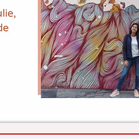
lie,
de