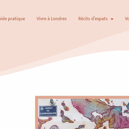
uide pratique
Vivre à Londres
Récits d’expats
V