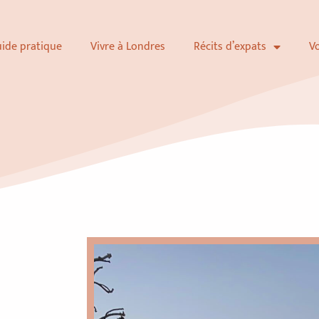
uide pratique
Vivre à Londres
Récits d’expats
V