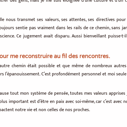
ontrer des gens, mais je me suis éloignée d’une culture et d’un
e nous transmet ses valeurs, ses attentes, ses directives pour 
toujours sentie pas vraiment dans les rails de ce chemin, sans ja
science. Ce jugement avait disparu. Aussi bienveillant puisse-t-il
pour me reconstruire au fil des rencontres.
 autre chemin était possible et que même de nombreux autres é
ers l’épanouissement. C’est profondément personnel et moi seule
n cause tout mon système de pensée, toutes mes valeurs apprises ju
 plus important est d’être en paix avec soi-même, car c’est ave
actent notre vie et non celles de nos proches.